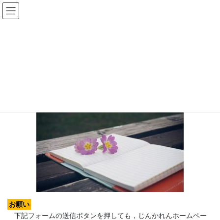
コ
ナ
ン
ビ
テ
ゲ
ン
ー
じんかれんのひろば 投稿フォーム
ツ
シ
へ
ョ
ス
ン
HOME
じんかれんのひろば
じんかれんのひろば 投稿フォーム
キ
に
ッ
移
プ
動
お願い
下記フォームの送信ボタンを押しても，じんかれんホームペー