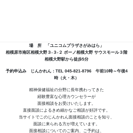
専門家による面接相談
相談日時 毎月 第三火曜日
（
第三
火曜日が祝日の場合でも大丈夫
です）
午後1時～4時
場 所 「ユニコムプラザさがみはら」
相模原市南区相模大野３-３-２ ボーノ相模大野 サウスモール３階
相模大野駅から徒歩5分
予約申込み じんかれん：TEL 045-821-8796 午前10時～午後4
時（火・木）
精神保健福祉の分野に長年携わってきた
経験豊富な心理カウンセラーが
面接相談をお受けいたします。
直接面談によるきめ細かなご相談が好評です。
当サイトでこのじんかれん面接相談のことを知り、
面談に来られる方が増えています。
面接相談についてのご案内、ご予約は、