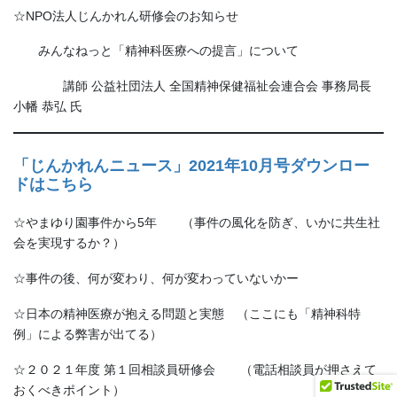
☆NPO法人じんかれん研修会のお知らせ
みんなねっと「精神科医療への提言」について
講師 公益社団法人 全国精神保健福祉会連合会 事務局長
小幡 恭弘 氏
「じんかれんニュース」2021年10月号ダウンロー
ドはこちら
☆やまゆり園事件から5年 （事件の風化を防ぎ、いかに共生社
会を実現するか？）
☆事件の後、何が変わり、何が変わっていないかー
☆日本の精神医療が抱える問題と実態 （ここにも「精神科特
例」による弊害が出てる）
☆２０２１年度 第１回相談員研修会 （電話相談員が押さえて
おくべきポイント）