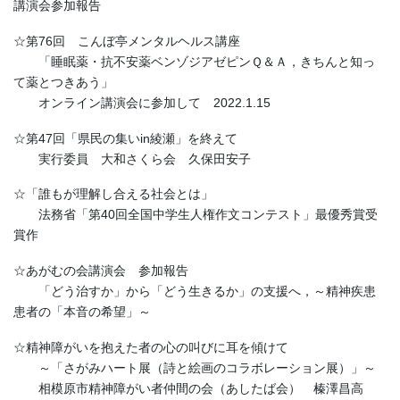
講演会参加報告
☆第76回 こんぼ亭メンタルヘルス講座
「睡眠薬・抗不安薬ベンゾジアゼピンＱ＆Ａ，きちんと知っ
て薬とつきあう」
オンライン講演会に参加して 2022.1.15
☆第47回「県民の集いin綾瀬」を終えて
実行委員 大和さくら会 久保田安子
☆「誰もが理解し合える社会とは」
法務省「第40回全国中学生人権作文コンテスト」最優秀賞受
賞作
☆あがむの会講演会 参加報告
「どう治すか」から「どう生きるか」の支援へ，～精神疾患
患者の「本音の希望」～
☆精神障がいを抱えた者の心の叫びに耳を傾けて
～「さがみハート展（詩と絵画のコラボレーション展）」～
相模原市精神障がい者仲間の会（あしたば会） 榛澤昌高