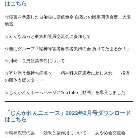
はこちら
☆障害を暴露した自治会に賠償命令 自殺との因果関係否定、大阪
地裁
☆みんなねっと家族相談員交流会に参加して
☆自助グループ
「精神障害者当事者夫婦の会
負けてたまるか！」
☆川崎 長男監禁事件について
☆寄り添う気持ち病棟へ 精神科入院患者に差し入れ 横浜
の団体支援スタート
☆じんかれんホームページに
YouTube
（動画）を導入しました
「じんかれんニュース」2022年2月号ダウンロード
はこちら
☆精神疾患の薬 ～効果と副作用について～ あやめ会交流会