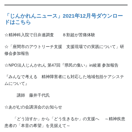
「じんかれんニュース」2021年12月号ダウンロー
ドはこちら
☆精神科入院で日弁連調査 ８割超が苦痛体験
☆「座間市のアウトリーチ支援 支援現場での実践について」研
修会参加報告
☆NPO法人じんかれん 第47回『県民の集い』in綾瀬 参加報告
『みんなで考える 精神障害者にも対応した地域包括ケアシステ
ムについて』
講師 藤井千代氏
☆あがむの会講演会のお知らせ
「どう治すか」から「どう生きるか」の支援へ ～精神疾患
患者の「本音の希望」を見据えて～