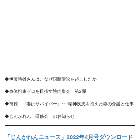
◆神奈川県内の重度障害者医療費助成の実施状況
◆NPO法人じんかれん 研修会 のお知らせ
「じんかれんニュース」2022年6月号ダウンロード
はこちら
◆精神科の強制入院縮小へ 厚労省、将来的な廃止も視野に
◆じんかれん定期総会報告
◆伊藤時雄さんは、なぜ国賠訴訟を起こしたか
◆身体拘束ゼロを目指す院内集会 第2弾
◆視聴：『妻はサバイバー』･･･精神疾患を抱えた妻の介護と仕事
◆じんかれん 研修会 のお知らせ
「じんかれんニュース」2022年4月号ダウンロード