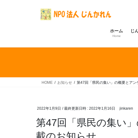
コ
ナ
ン
ビ
テ
ゲ
ン
ー
ホーム
じ
ツ
シ
Home
へ
ョ
ス
ン
キ
に
ッ
移
プ
動
HOME
お知らせ
第47回「県民の集い」の概要とアン
2022年1月9日
/ 最終更新日時 :
2022年1月16日
jinkaren
第47回「県民の集い
載のお知らせ