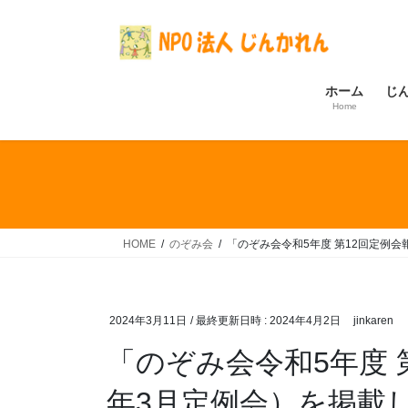
コ
ナ
ン
ビ
テ
ゲ
ン
ー
ホーム
じ
ツ
シ
Home
へ
ョ
ス
ン
キ
に
ッ
移
プ
動
HOME
のぞみ会
「のぞみ会令和5年度 第12回定例会
2024年3月11日
/ 最終更新日時 :
2024年4月2日
jinkaren
「のぞみ会令和5年度 第
年3月定例会）を掲載