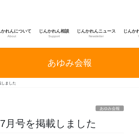
んかれんについて
じんかれん相談
じんかれんニュース
じんか
About
Support
Newsletter
あゆみ会報
載しました
あゆみ会報
年7月号を掲載しました