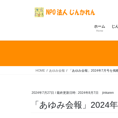
コ
ナ
ン
ビ
テ
ゲ
ン
ー
ホーム
じ
ツ
シ
Home
へ
ョ
ス
ン
キ
に
ッ
移
プ
動
HOME
あゆみ会報
「あゆみ会報」2024年7月号を掲
2024年7月27日
/ 最終更新日時 :
2024年8月7日
jinkaren
「あゆみ会報」2024