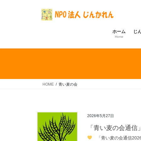
コ
ナ
ン
ビ
テ
ゲ
ン
ー
ホーム
じ
ツ
シ
Home
へ
ョ
ス
ン
キ
に
ッ
移
プ
動
HOME
青い麦の会
2026年5月27日
「青い麦の会通信
「青い麦の会通信202