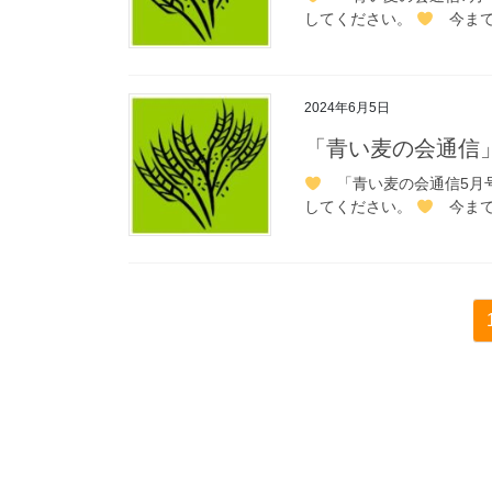
してください。
今まで
2024年6月5日
「青い麦の会通信
「青い麦の会通信5月
してください。
今まで
投
稿
の
ペ
ー