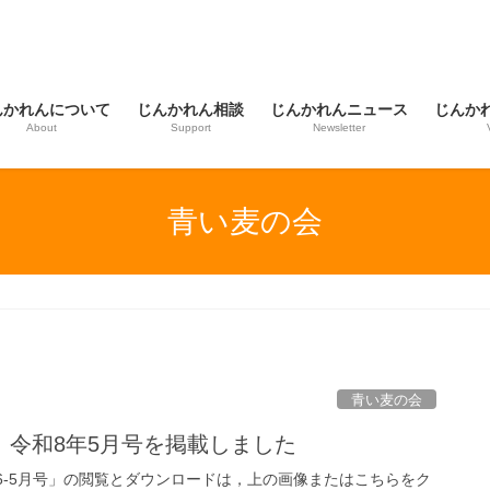
んかれんについて
じんかれん相談
じんかれんニュース
じんか
About
Support
Newsletter
青い麦の会
青い麦の会
」令和8年5月号を掲載しました
6-5月号」の閲覧とダウンロードは，上の画像またはこちらをク