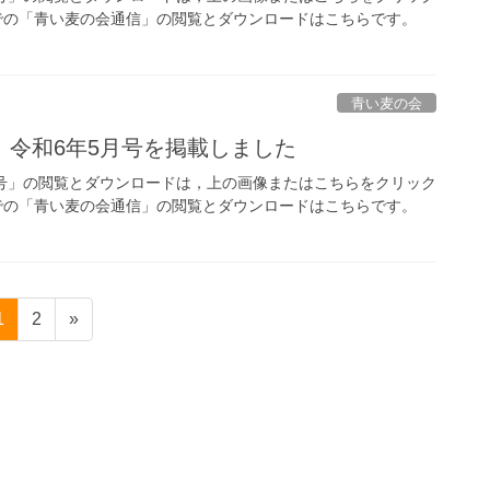
の「青い麦の会通信」の閲覧とダウンロードはこちらです。
青い麦の会
」令和6年5月号を掲載しました
号」の閲覧とダウンロードは，上の画像またはこちらをクリック
の「青い麦の会通信」の閲覧とダウンロードはこちらです。
固
固
1
2
»
定
定
ペ
ペ
ー
ー
ジ
ジ